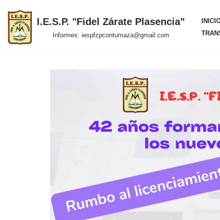
I.E.S.P. "Fidel Zárate Plasencia"
INICI
Saltar
TRAN
Informes: iespfzpcontumaza@gmail.com
al
contenido