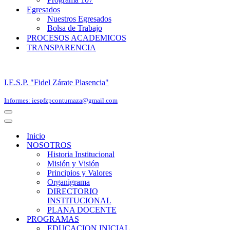
Egresados
Nuestros Egresados
Bolsa de Trabajo
PROCESOS ACADEMICOS
TRANSPARENCIA
I.E.S.P. "Fidel Zárate Plasencia"
Informes: iespfzpcontumaza@gmail.com
Menú
de
Menú
navegación
de
Inicio
navegación
NOSOTROS
Historia Institucional
Misión y Visión
Principios y Valores
Organigrama
DIRECTORIO
INSTITUCIONAL
PLANA DOCENTE
PROGRAMAS
EDUCACION INICIAL