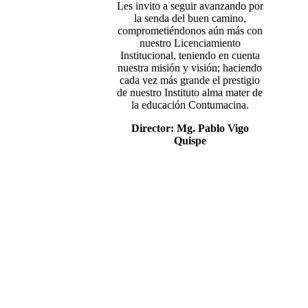
Les invito a seguir avanzando por
la senda del buen camino,
comprometiéndonos aún más con
nuestro Licenciamiento
Institucional, teniendo en cuenta
nuestra misión y visión; haciendo
cada vez más grande el prestigio
de nuestro Instituto alma mater de
la educación Contumacina.
Director: Mg. Pablo Vigo
Quispe
Mg. Pablo Vigo Quispe
Mg. Ercules Gilver Mostacero Zocón