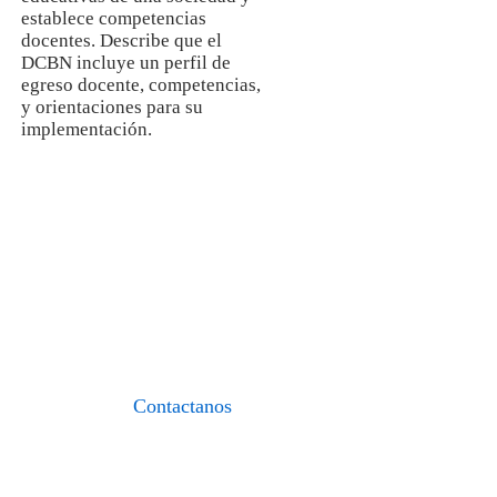
establece competencias
docentes. Describe que el
DCBN incluye un perfil de
egreso docente, competencias,
y orientaciones para su
implementación.
I.E.S.P. «FIDEL
ZÁRATE PLASENCIA»
«Formando maestros del nuevo
milenio»
Contactanos