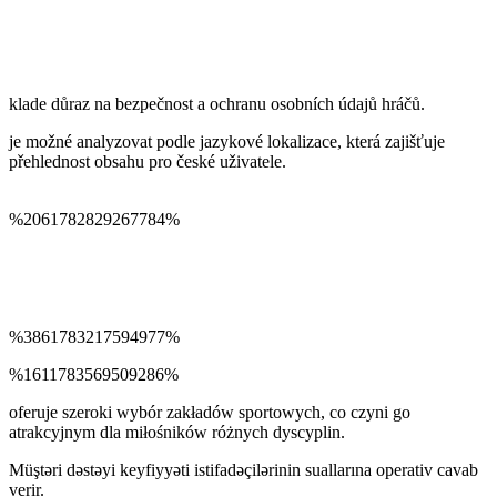
klade důraz na bezpečnost a ochranu osobních údajů hráčů.
je možné analyzovat podle jazykové lokalizace, která zajišťuje
přehlednost obsahu pro české uživatele.
%2061782829267784%
%3861783217594977%
%1611783569509286%
oferuje szeroki wybór zakładów sportowych, co czyni go
atrakcyjnym dla miłośników różnych dyscyplin.
Müştəri dəstəyi keyfiyyəti istifadəçilərinin suallarına operativ cavab
verir.