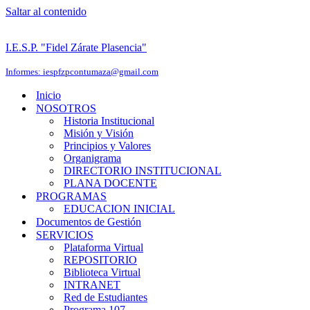
Saltar al contenido
I.E.S.P. "Fidel Zárate Plasencia"
Informes: iespfzpcontumaza@gmail.com
Inicio
NOSOTROS
Historia Institucional
Misión y Visión
Principios y Valores
Organigrama
DIRECTORIO INSTITUCIONAL
PLANA DOCENTE
PROGRAMAS
EDUCACION INICIAL
Documentos de Gestión
SERVICIOS
Plataforma Virtual
REPOSITORIO
Biblioteca Virtual
INTRANET
Red de Estudiantes
Programa 107