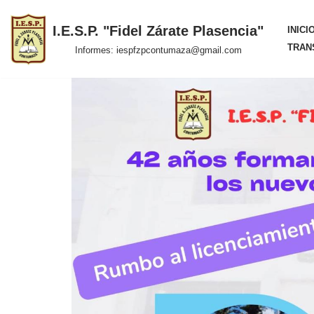
I.E.S.P. "Fidel Zárate Plasencia"
INICI
Saltar
TRAN
Informes: iespfzpcontumaza@gmail.com
al
contenido