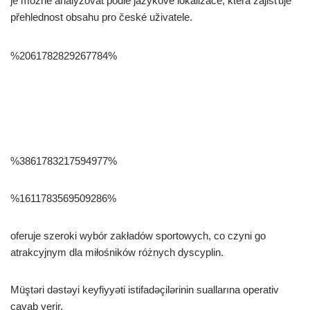
je možné analyzovat podle jazykové lokalizace, která zajišťuje
přehlednost obsahu pro české uživatele.
%2061782829267784%
%3861783217594977%
%1611783569509286%
oferuje szeroki wybór zakładów sportowych, co czyni go
atrakcyjnym dla miłośników różnych dyscyplin.
Müştəri dəstəyi keyfiyyəti istifadəçilərinin suallarına operativ
cavab verir.