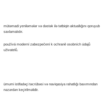
mütəmadi yeniləmələr və dəstək ilə tətbiqin aktuallığını qoruyub
saxlamalıdır.
používá moderní zabezpečení k ochraně osobních údajů
uživatelů.
ümumi istifadəçi təcrübəsi və naviqasiya rahatlığı baxımından
nəzərdən keçirilməlidir.