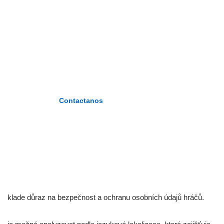
ZÁRATE
PLASENCIA»
«Formando maestros del nuevo
milenio»
Contactanos
klade důraz na bezpečnost a ochranu osobních údajů hráčů.