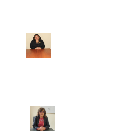
SECRETARIA ACADEMICA
BIENESTAR Y EMPLEABILIDAD
Mg. Doris Azucena Gallardo Muñoz
COORDINADORA ACADEMICA