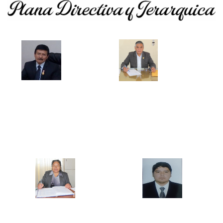
Mg. Pablo Vigo Quispe
Mg. Ercules Gilver Mostacero Zocón
DIRECTOR GENERAL
JEFE DE LA UNIDAD ACADEMICA
Mg. María Elena Castillo Bazán
Mg. Jesús David Távara Huarnizo