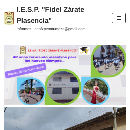
I.E.S.P. "Fidel Zárate
Saltar
Plasencia"
al
contenido
Informes: iespfzpcontumaza@gmail.com