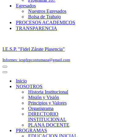
Egresados
Nuestros Egresados
Bolsa de Trabajo
PROCESOS ACADEMICOS
TRANSPARENCIA
I.E.S.P. "Fidel Zárate Plasencia"
Informes: iespfzpcontumaza@gmail.com
Menú
de
Menú
navegación
de
Inicio
navegación
NOSOTROS
Historia Institucional
Misión y Visión
Principios y Valores
Organigrama
DIRECTORIO
INSTITUCIONAL
PLANA DOCENTE
PROGRAMAS
EDUCACION INICIAL