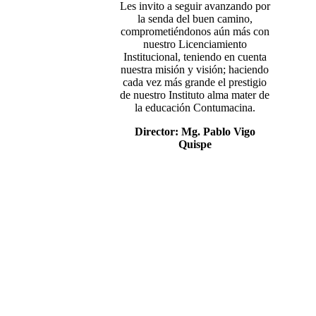
Les invito a seguir avanzando por
la senda del buen camino,
comprometiéndonos aún más con
nuestro Licenciamiento
Institucional, teniendo en cuenta
nuestra misión y visión; haciendo
cada vez más grande el prestigio
de nuestro Instituto alma mater de
la educación Contumacina.
Director: Mg. Pablo Vigo
Quispe
Mg. Pablo Vigo Quispe
Mg. Ercules Gilver Mostacero Zocón