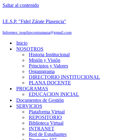
Saltar al contenido
I.E.S.P. "Fidel Zárate Plasencia"
Informes: iespfzpcontumaza@gmail.com
Inicio
NOSOTROS
Historia Institucional
Misión y Visión
Principios y Valores
Organigrama
DIRECTORIO INSTITUCIONAL
PLANA DOCENTE
PROGRAMAS
EDUCACION INICIAL
Documentos de Gestión
SERVICIOS
Plataforma Virtual
REPOSITORIO
Biblioteca Virtual
INTRANET
Red de Estudiantes
Programa 107