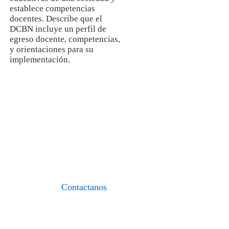
establece competencias
docentes. Describe que el
DCBN incluye un perfil de
egreso docente, competencias,
y orientaciones para su
implementación.
I.E.S.P. «FIDEL
ZÁRATE PLASENCIA»
«Formando maestros del nuevo
milenio»
Contactanos