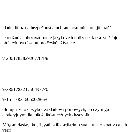
klade důraz na bezpečnost a ochranu osobních údajů hráčů.
je možné analyzovat podle jazykové lokalizace, která zajišťuje
přehlednost obsahu pro české uživatele.
%2061782829267784%
%3861783217594977%
%1611783569509286%
oferuje szeroki wybór zakładów sportowych, co czyni go
atrakcyjnym dla miłośników różnych dyscyplin.
Müştəri dəstəyi keyfiyyəti istifadəçilərinin suallarına operativ cavab
verir.