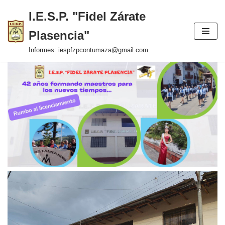
I.E.S.P. "Fidel Zárate
Saltar
Plasencia"
al
contenido
Informes: iespfzpcontumaza@gmail.com