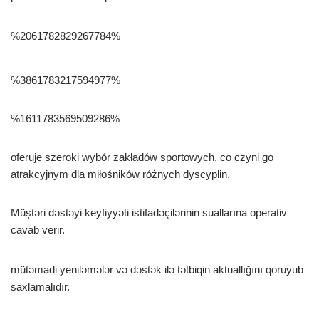
%2061782829267784%
%3861783217594977%
%1611783569509286%
oferuje szeroki wybór zakładów sportowych, co czyni go
atrakcyjnym dla miłośników różnych dyscyplin.
Müştəri dəstəyi keyfiyyəti istifadəçilərinin suallarına operativ
cavab verir.
mütəmadi yeniləmələr və dəstək ilə tətbiqin aktuallığını qoruyub
saxlamalıdır.