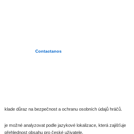
PLASENCIA»
«Formando maestros del nuevo
milenio»
Contactanos
klade důraz na bezpečnost a ochranu osobních údajů hráčů.
je možné analyzovat podle jazykové lokalizace, která zajišťuje
přehlednost obsahu pro české uživatele.