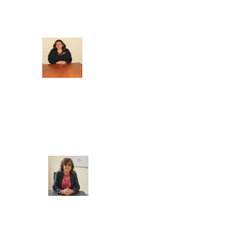
SECRETARIA ACADEMICA
BIENESTAR Y EMPLEABILIDAD
Mg. Doris Azucena Gallardo Muñoz
COORDINADORA ACADEMICA
Mg. Manuela Jesús Huaccha Escamilo