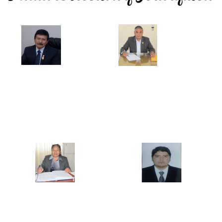
Mg. Pablo Vigo Quispe
Mg. Ercules Gilver Mostacero Zocón
DIRECTOR GENERAL
JEFE DE LA UNIDAD ACADEMICA
Mg. María Elena Castillo Bazán
Mg. Jesús David Távara Huarnizo