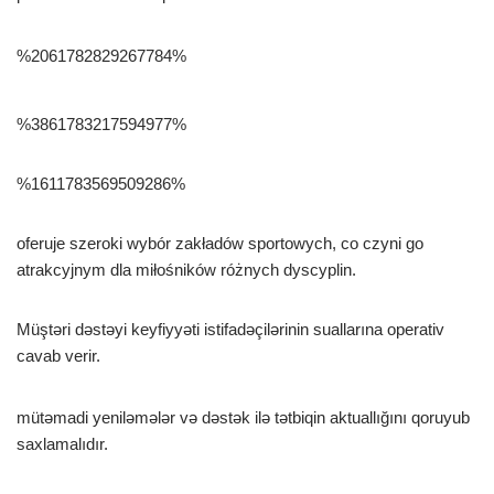
%2061782829267784%
%3861783217594977%
%1611783569509286%
oferuje szeroki wybór zakładów sportowych, co czyni go
atrakcyjnym dla miłośników różnych dyscyplin.
Müştəri dəstəyi keyfiyyəti istifadəçilərinin suallarına operativ
cavab verir.
mütəmadi yeniləmələr və dəstək ilə tətbiqin aktuallığını qoruyub
saxlamalıdır.