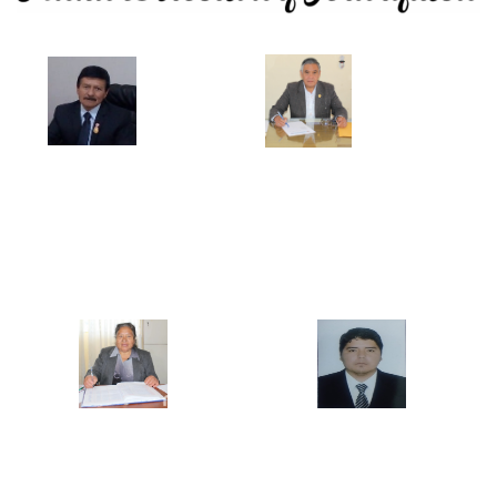
Mg. Pablo Vigo Quispe
Mg. Ercules Gilver Mostacero Zocón
DIRECTOR GENERAL
JEFE DE LA UNIDAD ACADEMICA
Mg. María Elena Castillo Bazán
Mg. Jesús David Távara Huarnizo