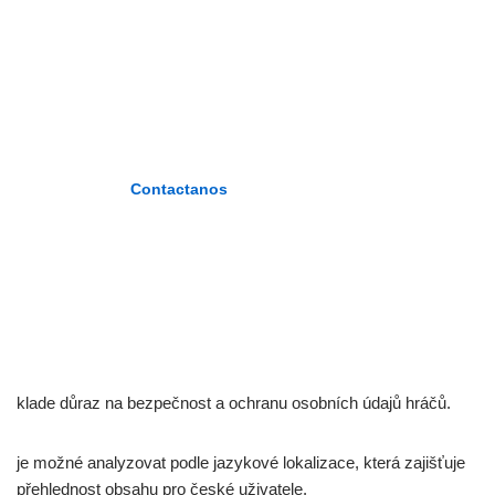
PLASENCIA»
«Formando maestros del nuevo
milenio»
Contactanos
klade důraz na bezpečnost a ochranu osobních údajů hráčů.
je možné analyzovat podle jazykové lokalizace, která zajišťuje
přehlednost obsahu pro české uživatele.