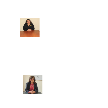
SECRETARIA ACADEMICA
BIENESTAR Y EMPLEABILIDAD
Mg. Doris Azucena Gallardo Muñoz
COORDINADORA ACADEMICA
Mg. Manuela Jesús Huaccha Escamilo