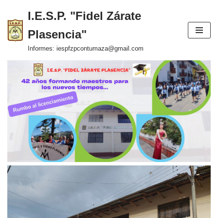
I.E.S.P. "Fidel Zárate
Saltar
Plasencia"
al
contenido
Informes: iespfzpcontumaza@gmail.com