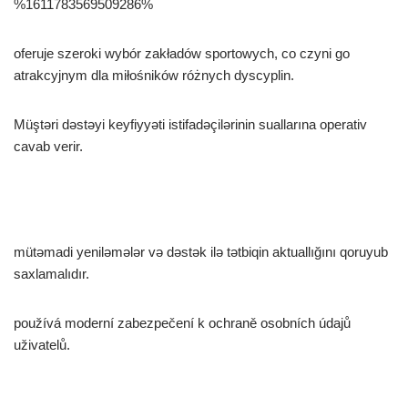
%1611783569509286%
oferuje szeroki wybór zakładów sportowych, co czyni go
atrakcyjnym dla miłośników różnych dyscyplin.
Müştəri dəstəyi keyfiyyəti istifadəçilərinin suallarına operativ
cavab verir.
mütəmadi yeniləmələr və dəstək ilə tətbiqin aktuallığını qoruyub
saxlamalıdır.
používá moderní zabezpečení k ochraně osobních údajů
uživatelů.