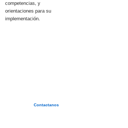
competencias, y
orientaciones para su
implementación.
I.E.S.P. «FIDEL
ZÁRATE
PLASENCIA»
«Formando maestros del nuevo
milenio»
Contactanos