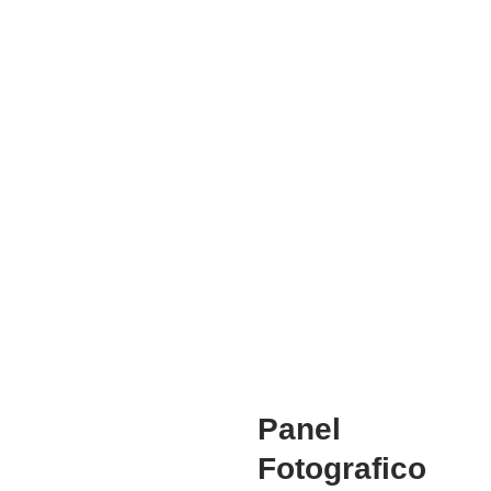
Mg. Doris Azucena Gallardo Muñoz
COORDINADORA ACADEMICA
Mg. Manuela Jesús Huaccha Escamilo
INVESTIGACIÓN
Panel
Fotografico