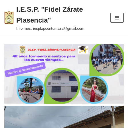
I.E.S.P. "Fidel Zárate
Saltar
Plasencia"
al
contenido
Informes: iespfzpcontumaza@gmail.com