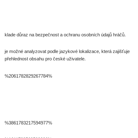
klade důraz na bezpečnost a ochranu osobních údajů hráčů.
je možné analyzovat podle jazykové lokalizace, která zajišťuje
přehlednost obsahu pro české uživatele.
%2061782829267784%
%3861783217594977%