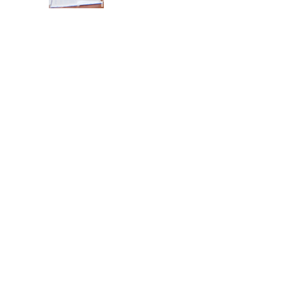
Mg. Jesús David Távara Huarnizo
Mg. María Elena Castillo Bazán
BIENESTAR Y EMPLEABILIDAD
SECRETARIA ACADEMICA
Mg. Doris Azucena Gallardo Muñoz
COORDINADORA ACADEMICA
Mg. Manuela Jesús Huaccha Escamilo