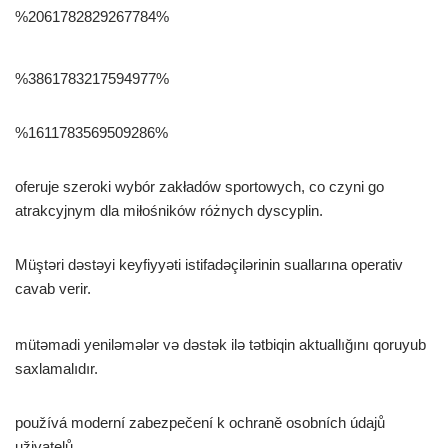
%2061782829267784%
%3861783217594977%
%1611783569509286%
oferuje szeroki wybór zakładów sportowych, co czyni go
atrakcyjnym dla miłośników różnych dyscyplin.
Müştəri dəstəyi keyfiyyəti istifadəçilərinin suallarına operativ
cavab verir.
mütəmadi yeniləmələr və dəstək ilə tətbiqin aktuallığını qoruyub
saxlamalıdır.
používá moderní zabezpečení k ochraně osobních údajů
uživatelů.