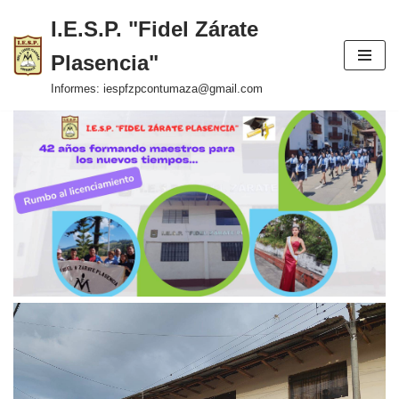
I.E.S.P. "Fidel Zárate
Saltar
Plasencia"
al
contenido
Informes: iespfzpcontumaza@gmail.com