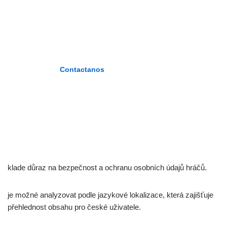
«Formando maestros del nuevo
milenio»
Contactanos
klade důraz na bezpečnost a ochranu osobních údajů hráčů.
je možné analyzovat podle jazykové lokalizace, která zajišťuje
přehlednost obsahu pro české uživatele.