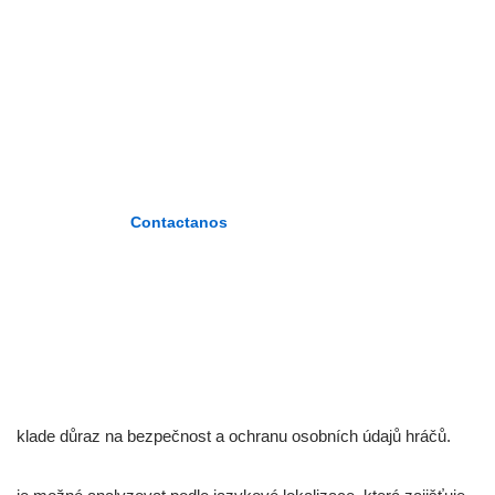
ZÁRATE
PLASENCIA»
«Formando maestros del nuevo
milenio»
Contactanos
klade důraz na bezpečnost a ochranu osobních údajů hráčů.