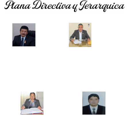
Mg. Pablo Vigo Quispe
Mg. Ercules Gilver Mostacero Zocón
DIRECTOR GENERAL
JEFE DE LA UNIDAD ACADEMICA
Mg. María Elena Castillo Bazán
Mg. Jesús David Távara Huarnizo