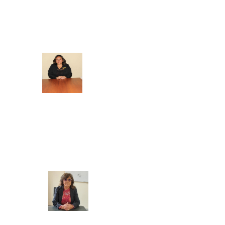
SECRETARIA ACADEMICA
BIENESTAR Y EMPLEABILIDAD
Mg. Doris Azucena Gallardo Muñoz
COORDINADORA ACADEMICA