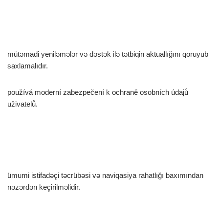
mütəmadi yeniləmələr və dəstək ilə tətbiqin aktuallığını qoruyub
saxlamalıdır.
používá moderní zabezpečení k ochraně osobních údajů
uživatelů.
ümumi istifadəçi təcrübəsi və naviqasiya rahatlığı baxımından
nəzərdən keçirilməlidir.