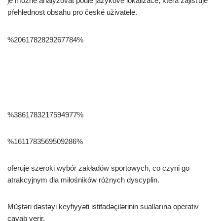
je možné analyzovat podle jazykové lokalizace, která zajišťuje
přehlednost obsahu pro české uživatele.
%2061782829267784%
%3861783217594977%
%1611783569509286%
oferuje szeroki wybór zakładów sportowych, co czyni go
atrakcyjnym dla miłośników różnych dyscyplin.
Müştəri dəstəyi keyfiyyəti istifadəçilərinin suallarına operativ
cavab verir.