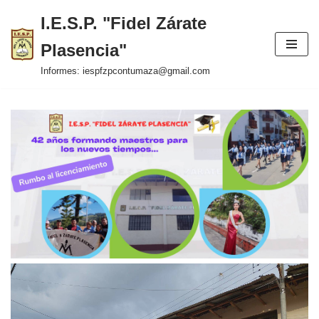
I.E.S.P. "Fidel Zárate
Saltar
Plasencia"
al
contenido
Informes: iespfzpcontumaza@gmail.com