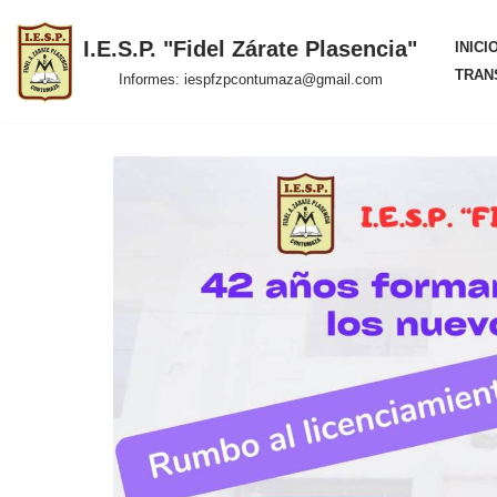
I.E.S.P. "Fidel Zárate Plasencia"
INICI
Saltar
TRAN
Informes: iespfzpcontumaza@gmail.com
al
contenido