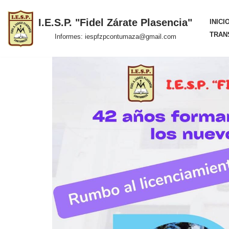
I.E.S.P. "Fidel Zárate Plasencia"
INICI
Saltar
TRAN
Informes: iespfzpcontumaza@gmail.com
al
contenido