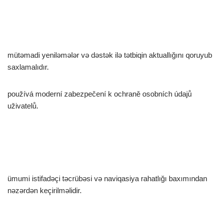
mütəmadi yeniləmələr və dəstək ilə tətbiqin aktuallığını qoruyub
saxlamalıdır.
používá moderní zabezpečení k ochraně osobních údajů
uživatelů.
ümumi istifadəçi təcrübəsi və naviqasiya rahatlığı baxımından
nəzərdən keçirilməlidir.