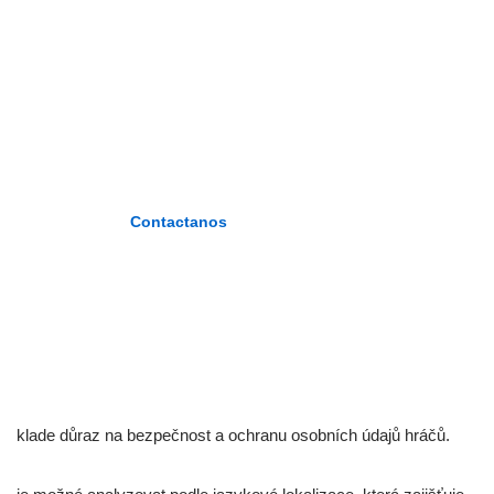
ZÁRATE
PLASENCIA»
«Formando maestros del nuevo
milenio»
Contactanos
klade důraz na bezpečnost a ochranu osobních údajů hráčů.