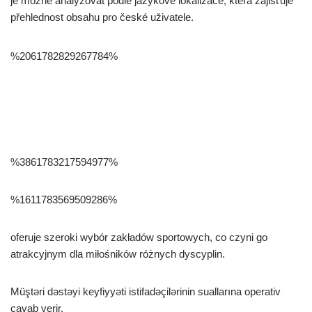
je možné analyzovat podle jazykové lokalizace, která zajišťuje
přehlednost obsahu pro české uživatele.
%2061782829267784%
%3861783217594977%
%1611783569509286%
oferuje szeroki wybór zakładów sportowych, co czyni go
atrakcyjnym dla miłośników różnych dyscyplin.
Müştəri dəstəyi keyfiyyəti istifadəçilərinin suallarına operativ
cavab verir.