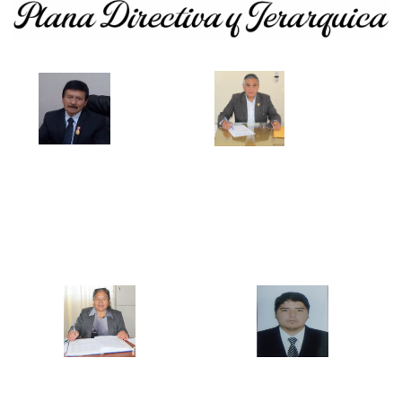
Mg. Pablo Vigo Quispe
Mg. Ercules Gilver Mostacero Zocón
DIRECTOR GENERAL
JEFE DE LA UNIDAD ACADEMICA
Mg. María Elena Castillo Bazán
Mg. Jesús David Távara Huarnizo