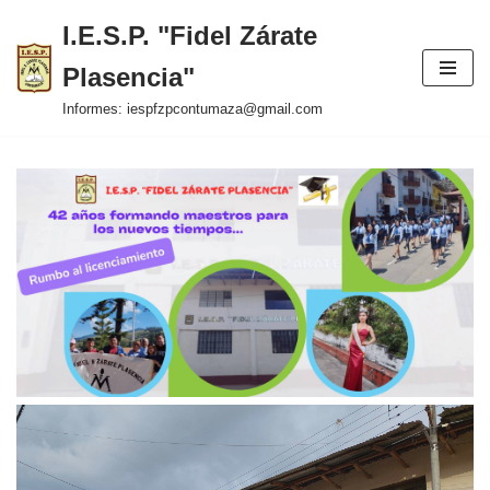
I.E.S.P. "Fidel Zárate
Saltar
Plasencia"
al
contenido
Informes: iespfzpcontumaza@gmail.com