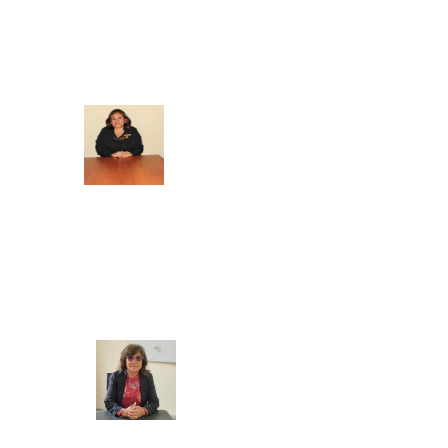
SECRETARIA ACADEMICA
BIENESTAR Y EMPLEABILIDAD
Mg. Doris Azucena Gallardo Muñoz
COORDINADORA ACADEMICA