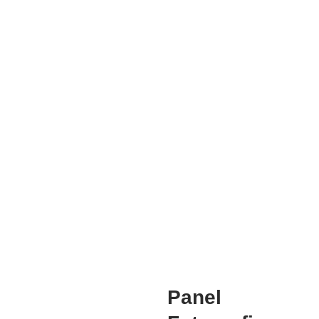
Mg. Doris Azucena Gallardo Muñoz
COORDINADORA ACADEMICA
Mg. Manuela Jesús Huaccha Escamilo
INVESTIGACIÓN
Panel