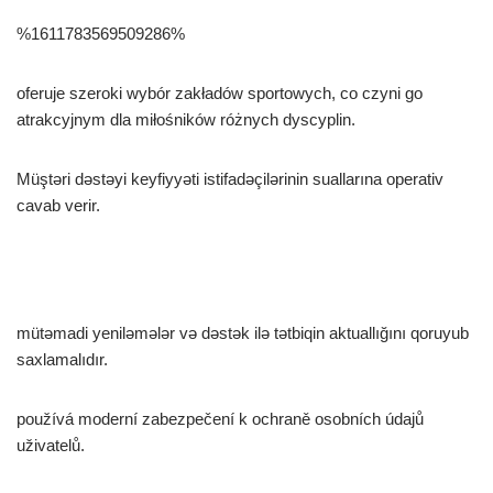
%1611783569509286%
oferuje szeroki wybór zakładów sportowych, co czyni go
atrakcyjnym dla miłośników różnych dyscyplin.
Müştəri dəstəyi keyfiyyəti istifadəçilərinin suallarına operativ
cavab verir.
mütəmadi yeniləmələr və dəstək ilə tətbiqin aktuallığını qoruyub
saxlamalıdır.
používá moderní zabezpečení k ochraně osobních údajů
uživatelů.