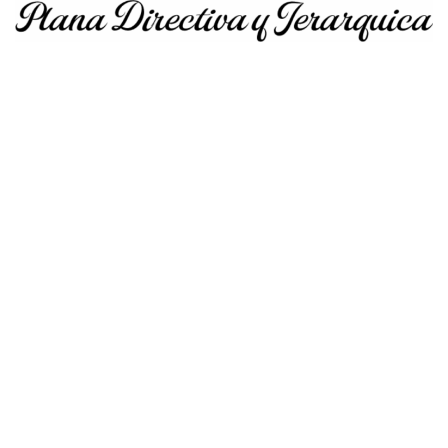
Mg. Pablo Vigo Quispe
Mg. Ercules Gilver Mostacero Zocón
DIRECTOR GENERAL
JEFE DE LA UNIDAD ACADEMICA
Mg. María Elena Castillo Bazán
Mg. Jesús David Távara Huarnizo
SECRETARIA ACADEMICA
BIENESTAR Y EMPLEABILIDAD