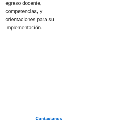
egreso docente,
competencias, y
orientaciones para su
implementación.
I.E.S.P. «FIDEL
ZÁRATE
PLASENCIA»
«Formando maestros del nuevo
milenio»
Contactanos