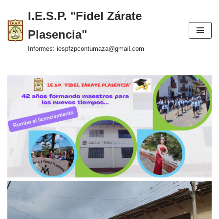
I.E.S.P. "Fidel Zárate
Saltar
Plasencia"
al
contenido
Informes: iespfzpcontumaza@gmail.com