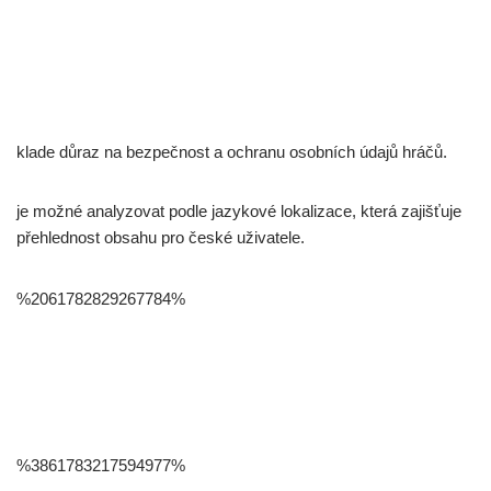
klade důraz na bezpečnost a ochranu osobních údajů hráčů.
je možné analyzovat podle jazykové lokalizace, která zajišťuje
přehlednost obsahu pro české uživatele.
%2061782829267784%
%3861783217594977%