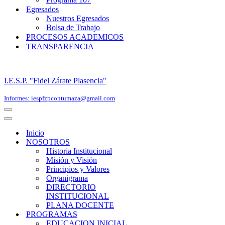
Egresados
Nuestros Egresados
Bolsa de Trabajo
PROCESOS ACADEMICOS
TRANSPARENCIA
I.E.S.P. "Fidel Zárate Plasencia"
Informes: iespfzpcontumaza@gmail.com
Menú
de
Menú
navegación
de
Inicio
navegación
NOSOTROS
Historia Institucional
Misión y Visión
Principios y Valores
Organigrama
DIRECTORIO
INSTITUCIONAL
PLANA DOCENTE
PROGRAMAS
EDUCACION INICIAL