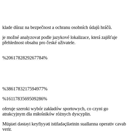
klade důraz na bezpečnost a ochranu osobních údajů hráčů.
je možné analyzovat podle jazykové lokalizace, která zajišťuje
přehlednost obsahu pro české uživatele.
%2061782829267784%
%3861783217594977%
%1611783569509286%
oferuje szeroki wybór zakładów sportowych, co czyni go
atrakcyjnym dla miłośników różnych dyscyplin.
Müştəri dəstəyi keyfiyyəti istifadəçilərinin suallarına operativ cavab
verir.