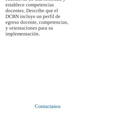
establece competencias
docentes. Describe que el
DCBN incluye un perfil de
egreso docente, competencias,
y orientaciones para su
implementación.
I.E.S.P. «FIDEL
ZÁRATE PLASENCIA»
«Formando maestros del nuevo
milenio»
Contactanos