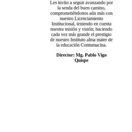
Les invito a seguir avanzando por
la senda del buen camino,
comprometiéndonos aún más con
nuestro Licenciamiento
Institucional, teniendo en cuenta
nuestra misión y visión; haciendo
cada vez más grande el prestigio
de nuestro Instituto alma mater de
la educación Contumacina.
Director: Mg. Pablo Vigo
Quispe
Mg. Pablo Vigo Quispe
Mg. Ercules Gilver Mostacero Zocón