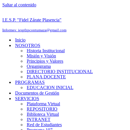
Saltar al contenido
I.E.S.P. "Fidel Zárate Plasencia"
Informes: iespfzpcontumaza@gmail.com
Inicio
NOSOTROS
Historia Institucional
Misión y Visión
Principios y Valores
Organigrama
DIRECTORIO INSTITUCIONAL
PLANA DOCENTE
PROGRAMAS
EDUCACION INICIAL
Documentos de Gestión
SERVICIOS
Plataforma Virtual
REPOSITORIO
Biblioteca Virtual
INTRANET
Red de Estudiantes
Programa 107