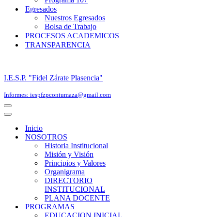
Egresados
Nuestros Egresados
Bolsa de Trabajo
PROCESOS ACADEMICOS
TRANSPARENCIA
I.E.S.P. "Fidel Zárate Plasencia"
Informes: iespfzpcontumaza@gmail.com
Menú
de
Menú
navegación
de
Inicio
navegación
NOSOTROS
Historia Institucional
Misión y Visión
Principios y Valores
Organigrama
DIRECTORIO
INSTITUCIONAL
PLANA DOCENTE
PROGRAMAS
EDUCACION INICIAL