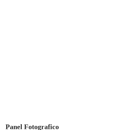
Mg. Manuela Jesús Huaccha Escamilo
INVESTIGACIÓN
Panel Fotografico