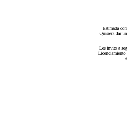
Estimada comu
Quisiera dar un
Les invito a s
Licenciamiento I
Mg. Pablo Vigo Quispe
Mg. Ercules Gilver Mostacero Zocón
Mg. Mar
DIRECTOR GENERAL
JEFE DE LA UNIDAD ACADEMICA
SECR