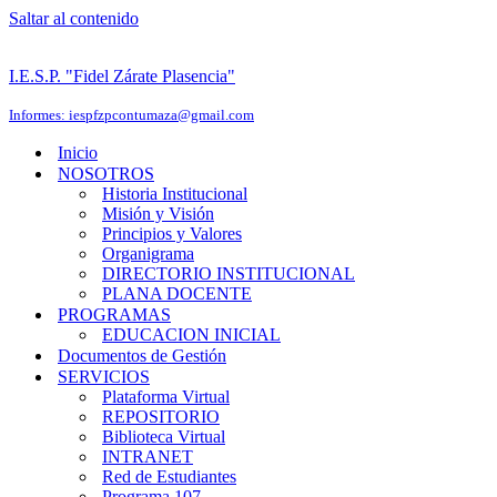
Saltar al contenido
I.E.S.P. "Fidel Zárate Plasencia"
Informes: iespfzpcontumaza@gmail.com
Inicio
NOSOTROS
Historia Institucional
Misión y Visión
Principios y Valores
Organigrama
DIRECTORIO INSTITUCIONAL
PLANA DOCENTE
PROGRAMAS
EDUCACION INICIAL
Documentos de Gestión
SERVICIOS
Plataforma Virtual
REPOSITORIO
Biblioteca Virtual
INTRANET
Red de Estudiantes
Programa 107