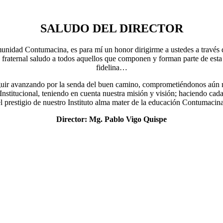
SALUDO DEL DIRECTOR
nidad Contumacina, es para mí un honor dirigirme a ustedes a través 
 fraternal saludo a todos aquellos que componen y forman parte de esta
fidelina…
eguir avanzando por la senda del buen camino, comprometiéndonos aún 
nstitucional, teniendo en cuenta nuestra misión y visión; haciendo ca
el prestigio de nuestro Instituto alma mater de la educación Contumacina
Director: Mg. Pablo Vigo Quispe
ía Elena Castillo Bazán
Mg. Jesús David Távara Huarnizo
Mg. Doris A
ETARIA ACADEMICA
BIENESTAR Y EMPLEABILIDAD
COORDIN