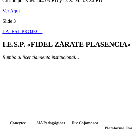
Creado por R.M. 244-03-ED y D. S. No. 03-86-ED
Ver Aquí
Slide 3
LATEST PROJECT
I.E.S.P. «FIDEL ZÁRATE PLASENCIA»
Rumbo al licenciamiento institucional…
Concytec
SIA Pedagógicos
Dre Cajamarca
Plataforma Eva