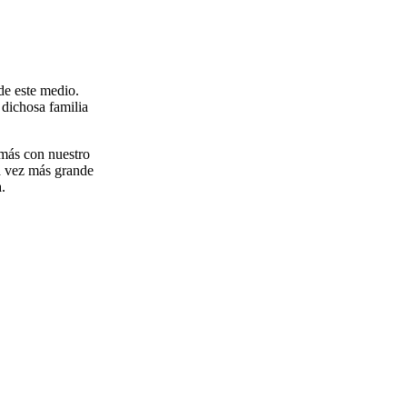
de este medio.
 dichosa familia
más con nuestro
da vez más grande
.
zucena Gallardo Muñoz
ADORA ACADEMICA