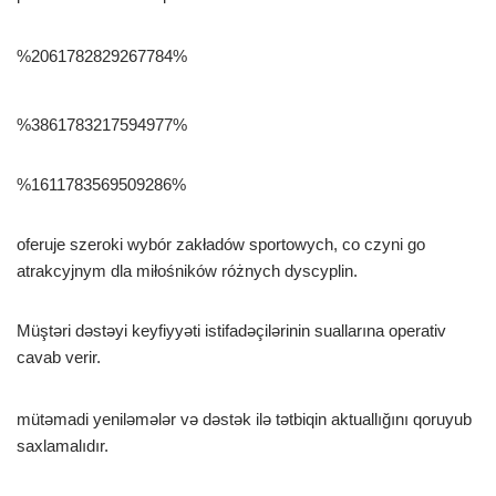
%2061782829267784%
%3861783217594977%
%1611783569509286%
oferuje szeroki wybór zakładów sportowych, co czyni go
atrakcyjnym dla miłośników różnych dyscyplin.
Müştəri dəstəyi keyfiyyəti istifadəçilərinin suallarına operativ
cavab verir.
mütəmadi yeniləmələr və dəstək ilə tətbiqin aktuallığını qoruyub
saxlamalıdır.