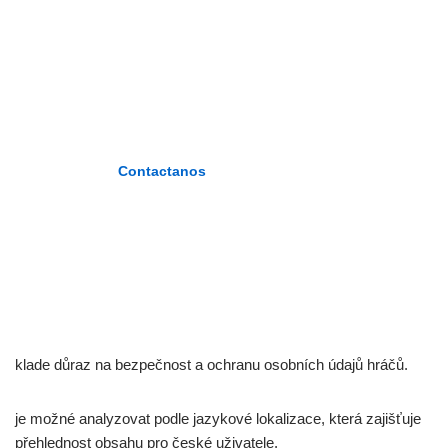
PLASENCIA»
«Formando maestros del nuevo
milenio»
Contactanos
klade důraz na bezpečnost a ochranu osobních údajů hráčů.
je možné analyzovat podle jazykové lokalizace, která zajišťuje
přehlednost obsahu pro české uživatele.