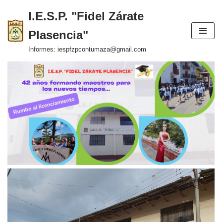
I.E.S.P. "Fidel Zárate
Saltar
Plasencia"
al
contenido
Informes: iespfzpcontumaza@gmail.com