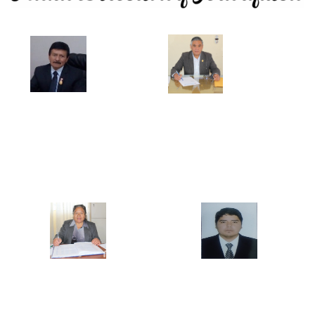
Mg. Pablo Vigo Quispe
Mg. Ercules Gilver Mostacero Zocón
DIRECTOR GENERAL
JEFE DE LA UNIDAD ACADEMICA
Mg. María Elena Castillo Bazán
Mg. Jesús David Távara Huarnizo