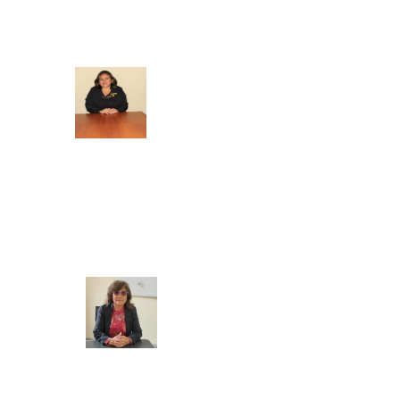
SECRETARIA ACADEMICA
BIENESTAR Y EMPLEABILIDAD
Mg. Doris Azucena Gallardo Muñoz
COORDINADORA ACADEMICA
Mg. Manuela Jesús Huaccha Escamilo