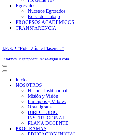
Egresados
Nuestros Egresados
Bolsa de Trabajo
PROCESOS ACADEMICOS
TRANSPARENCIA
I.E.S.P. "Fidel Zárate Plasencia"
Informes: iespfzpcontumaza@gmail.com
Menú
de
Menú
navegación
de
Inicio
navegación
NOSOTROS
Historia Institucional
Misión y Visión
Principios y Valores
Organigrama
DIRECTORIO
INSTITUCIONAL
PLANA DOCENTE
PROGRAMAS
EDUCACION INICIAL