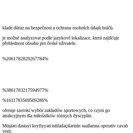
klade důraz na bezpečnost a ochranu osobních údajů hráčů.
je možné analyzovat podle jazykové lokalizace, která zajišťuje
přehlednost obsahu pro české uživatele.
%2061782829267784%
%3861783217594977%
%1611783569509286%
oferuje szeroki wybór zakładów sportowych, co czyni go
atrakcyjnym dla miłośników różnych dyscyplin.
Müştəri dəstəyi keyfiyyəti istifadəçilərinin suallarına operativ cavab
verir.