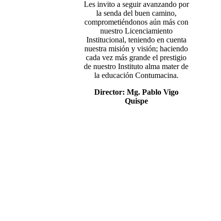
Les invito a seguir avanzando por
la senda del buen camino,
comprometiéndonos aún más con
nuestro Licenciamiento
Institucional, teniendo en cuenta
nuestra misión y visión; haciendo
cada vez más grande el prestigio
de nuestro Instituto alma mater de
la educación Contumacina.
Director: Mg. Pablo Vigo
Quispe
Mg. Pablo Vigo Quispe
Mg. Ercules Gilver Mostacero Zocón