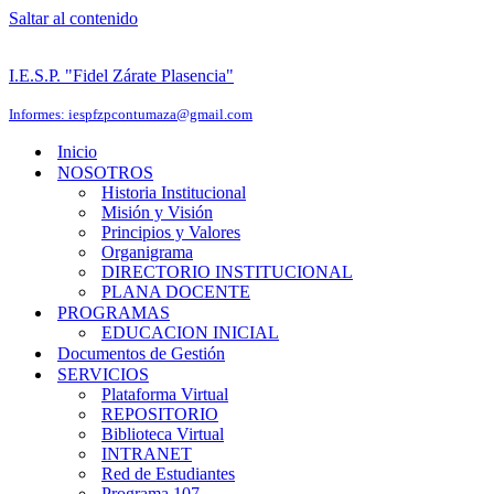
Saltar al contenido
I.E.S.P. "Fidel Zárate Plasencia"
Informes: iespfzpcontumaza@gmail.com
Inicio
NOSOTROS
Historia Institucional
Misión y Visión
Principios y Valores
Organigrama
DIRECTORIO INSTITUCIONAL
PLANA DOCENTE
PROGRAMAS
EDUCACION INICIAL
Documentos de Gestión
SERVICIOS
Plataforma Virtual
REPOSITORIO
Biblioteca Virtual
INTRANET
Red de Estudiantes
Programa 107