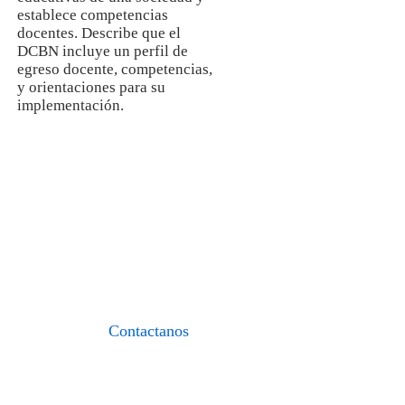
establece competencias
docentes. Describe que el
DCBN incluye un perfil de
egreso docente, competencias,
y orientaciones para su
implementación.
I.E.S.P. «FIDEL
ZÁRATE PLASENCIA»
«Formando maestros del nuevo
milenio»
Contactanos