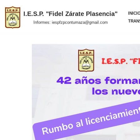
I.E.S.P. "Fidel Zárate Plasencia"
INICI
Saltar
TRAN
Informes: iespfzpcontumaza@gmail.com
al
contenido