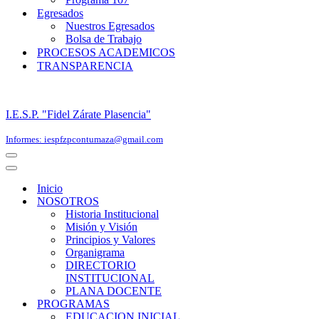
Egresados
Nuestros Egresados
Bolsa de Trabajo
PROCESOS ACADEMICOS
TRANSPARENCIA
I.E.S.P. "Fidel Zárate Plasencia"
Informes: iespfzpcontumaza@gmail.com
Menú
de
Menú
navegación
de
Inicio
navegación
NOSOTROS
Historia Institucional
Misión y Visión
Principios y Valores
Organigrama
DIRECTORIO
INSTITUCIONAL
PLANA DOCENTE
PROGRAMAS
EDUCACION INICIAL