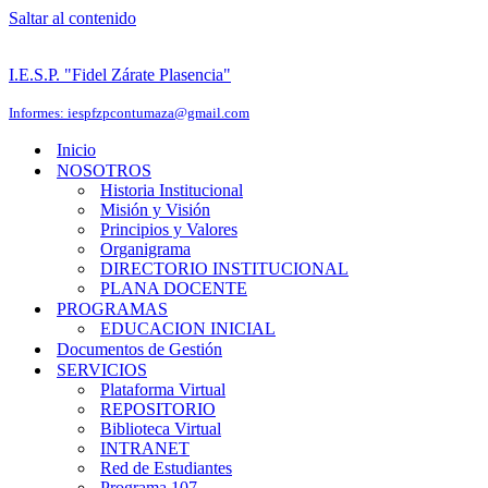
Saltar al contenido
I.E.S.P. "Fidel Zárate Plasencia"
Informes: iespfzpcontumaza@gmail.com
Inicio
NOSOTROS
Historia Institucional
Misión y Visión
Principios y Valores
Organigrama
DIRECTORIO INSTITUCIONAL
PLANA DOCENTE
PROGRAMAS
EDUCACION INICIAL
Documentos de Gestión
SERVICIOS
Plataforma Virtual
REPOSITORIO
Biblioteca Virtual
INTRANET
Red de Estudiantes
Programa 107