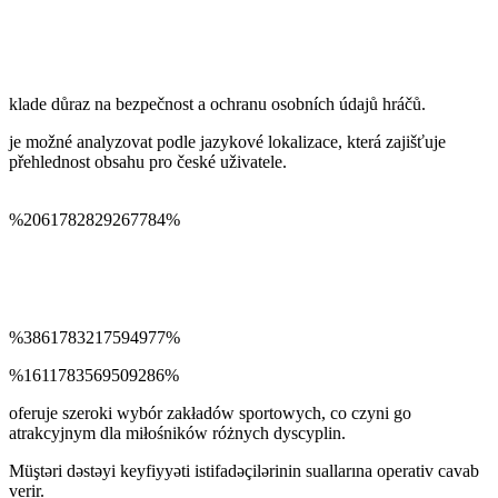
klade důraz na bezpečnost a ochranu osobních údajů hráčů.
je možné analyzovat podle jazykové lokalizace, která zajišťuje
přehlednost obsahu pro české uživatele.
%2061782829267784%
%3861783217594977%
%1611783569509286%
oferuje szeroki wybór zakładów sportowych, co czyni go
atrakcyjnym dla miłośników różnych dyscyplin.
Müştəri dəstəyi keyfiyyəti istifadəçilərinin suallarına operativ cavab
verir.