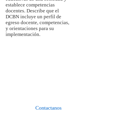
establece competencias
docentes. Describe que el
DCBN incluye un perfil de
egreso docente, competencias,
y orientaciones para su
implementación.
I.E.S.P. «FIDEL
ZÁRATE PLASENCIA»
«Formando maestros del nuevo
milenio»
Contactanos