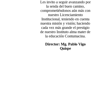
Les invito a seguir avanzando por
la senda del buen camino,
comprometiéndonos aún más con
nuestro Licenciamiento
Institucional, teniendo en cuenta
nuestra misión y visión; haciendo
cada vez más grande el prestigio
de nuestro Instituto alma mater de
la educación Contumacina.
Director: Mg. Pablo Vigo
Quispe
Mg. Pablo Vigo Quispe
Mg. Ercules Gilver Mostacero Zocón