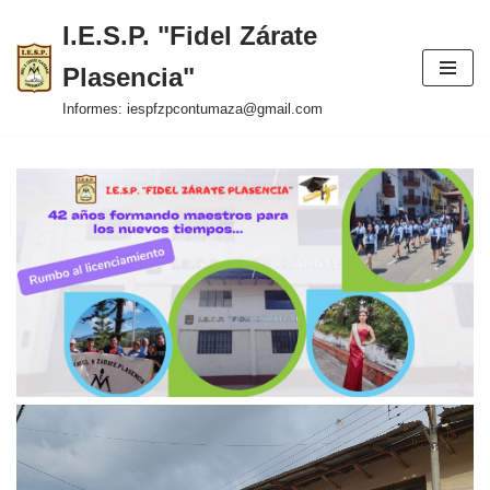
I.E.S.P. "Fidel Zárate
Saltar
Plasencia"
al
contenido
Informes: iespfzpcontumaza@gmail.com