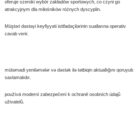
oferuje szeroki wybór zakładów sportowych, co czyni go
atrakcyjnym dla miłośników różnych dyscyplin.
Müştəri dəstəyi keyfiyyəti istifadəçilərinin suallarına operativ
cavab verir.
mütəmadi yeniləmələr və dəstək ilə tətbiqin aktuallığını qoruyub
saxlamalıdır.
používá moderní zabezpečení k ochraně osobních údajů
uživatelů.