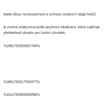
klade důraz na bezpečnost a ochranu osobních údajů hráčů.
je možné analyzovat podle jazykové lokalizace, která zajišťuje
přehlednost obsahu pro české uživatele.
%2061782829267784%
%3861783217594977%
%1611783569509286%