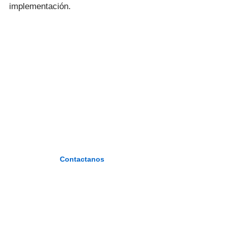
implementación.
I.E.S.P. «FIDEL
ZÁRATE
PLASENCIA»
«Formando maestros del nuevo
milenio»
Contactanos