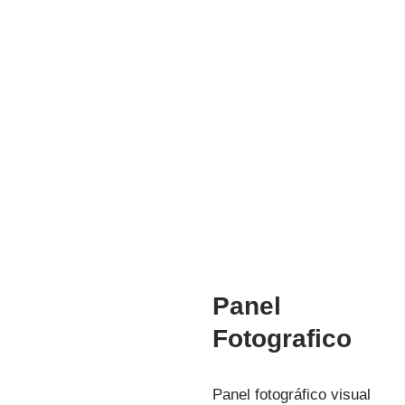
COORDINADORA ACADEMICA
Mg. Manuela Jesús Huaccha Escamilo
INVESTIGACIÓN
Panel
Fotografico
Panel fotográfico visual