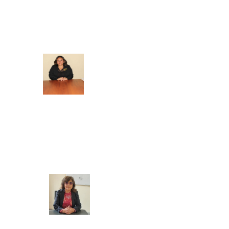
SECRETARIA ACADEMICA
BIENESTAR Y EMPLEABILIDAD
Mg. Doris Azucena Gallardo Muñoz
COORDINADORA ACADEMICA