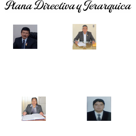
Mg. Pablo Vigo Quispe
Mg. Ercules Gilver Mostacero Zocón
DIRECTOR GENERAL
JEFE DE LA UNIDAD ACADEMICA
Mg. María Elena Castillo Bazán
Mg. Jesús David Távara Huarnizo