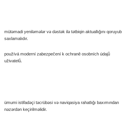
mütəmadi yeniləmələr və dəstək ilə tətbiqin aktuallığını qoruyub
saxlamalıdır.
používá moderní zabezpečení k ochraně osobních údajů
uživatelů.
ümumi istifadəçi təcrübəsi və naviqasiya rahatlığı baxımından
nəzərdən keçirilməlidir.