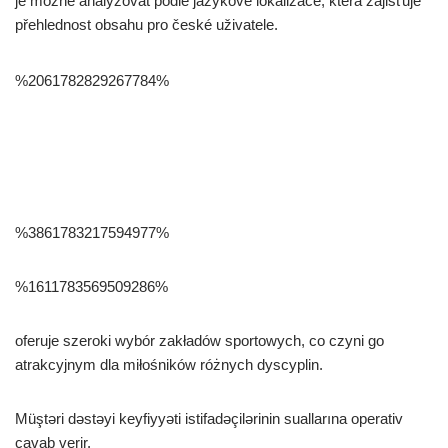
je možné analyzovat podle jazykové lokalizace, která zajišťuje
přehlednost obsahu pro české uživatele.
%2061782829267784%
%3861783217594977%
%1611783569509286%
oferuje szeroki wybór zakładów sportowych, co czyni go
atrakcyjnym dla miłośników różnych dyscyplin.
Müştəri dəstəyi keyfiyyəti istifadəçilərinin suallarına operativ
cavab verir.