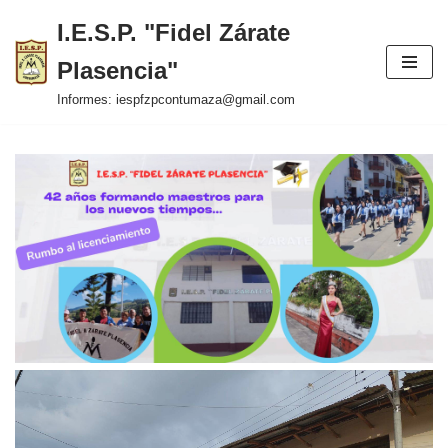
I.E.S.P. "Fidel Zárate
Saltar
Plasencia"
al
contenido
Informes: iespfzpcontumaza@gmail.com