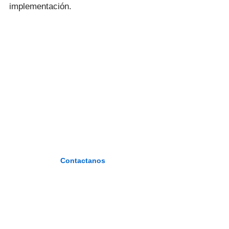
implementación.
I.E.S.P. «FIDEL
ZÁRATE
PLASENCIA»
«Formando maestros del nuevo
milenio»
Contactanos