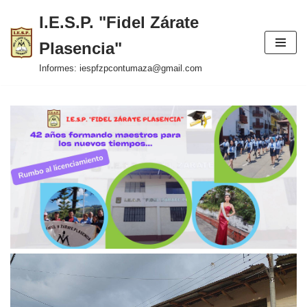
I.E.S.P. "Fidel Zárate
Saltar
Plasencia"
al
contenido
Informes: iespfzpcontumaza@gmail.com