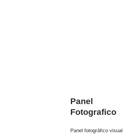
COORDINADORA ACADEMICA
Mg. Manuela Jesús Huaccha Escamilo
INVESTIGACIÓN
Panel
Fotografico
Panel fotográfico visual