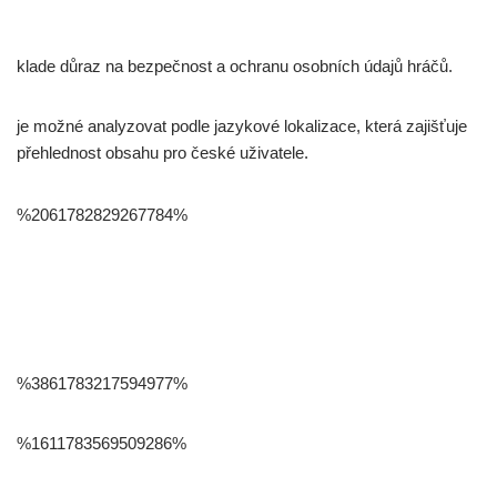
klade důraz na bezpečnost a ochranu osobních údajů hráčů.
je možné analyzovat podle jazykové lokalizace, která zajišťuje
přehlednost obsahu pro české uživatele.
%2061782829267784%
%3861783217594977%
%1611783569509286%