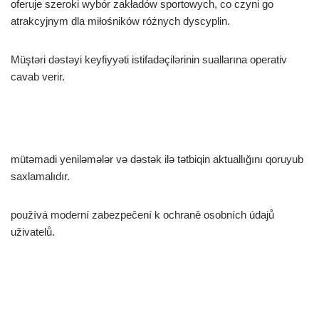
oferuje szeroki wybór zakładów sportowych, co czyni go
atrakcyjnym dla miłośników różnych dyscyplin.
Müştəri dəstəyi keyfiyyəti istifadəçilərinin suallarına operativ
cavab verir.
mütəmadi yeniləmələr və dəstək ilə tətbiqin aktuallığını qoruyub
saxlamalıdır.
používá moderní zabezpečení k ochraně osobních údajů
uživatelů.