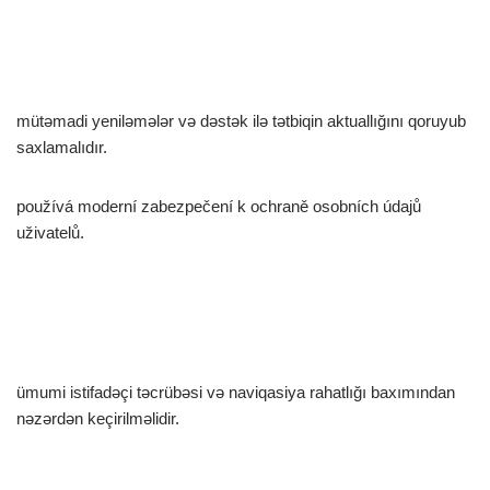
mütəmadi yeniləmələr və dəstək ilə tətbiqin aktuallığını qoruyub
saxlamalıdır.
používá moderní zabezpečení k ochraně osobních údajů
uživatelů.
ümumi istifadəçi təcrübəsi və naviqasiya rahatlığı baxımından
nəzərdən keçirilməlidir.