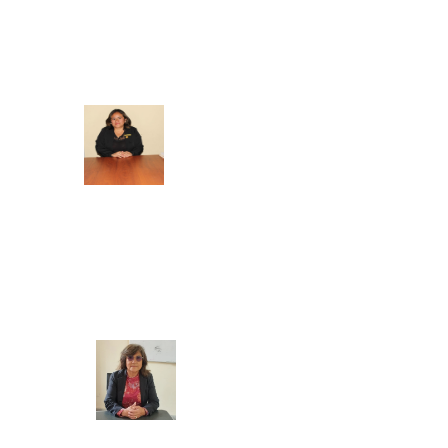
SECRETARIA ACADEMICA
BIENESTAR Y EMPLEABILIDAD
Mg. Doris Azucena Gallardo Muñoz
COORDINADORA ACADEMICA