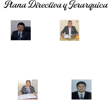
Mg. Pablo Vigo Quispe
Mg. Ercules Gilver Mostacero Zocón
DIRECTOR GENERAL
JEFE DE LA UNIDAD ACADEMICA
Mg. María Elena Castillo Bazán
Mg. Jesús David Távara Huarnizo