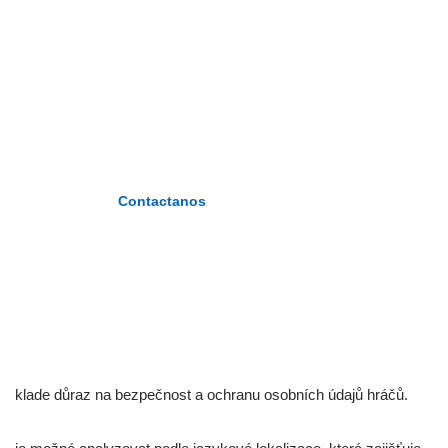
ZÁRATE
PLASENCIA»
«Formando maestros del nuevo
milenio»
Contactanos
klade důraz na bezpečnost a ochranu osobních údajů hráčů.