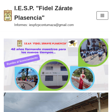
I.E.S.P. "Fidel Zárate
Saltar
Plasencia"
al
contenido
Informes: iespfzpcontumaza@gmail.com