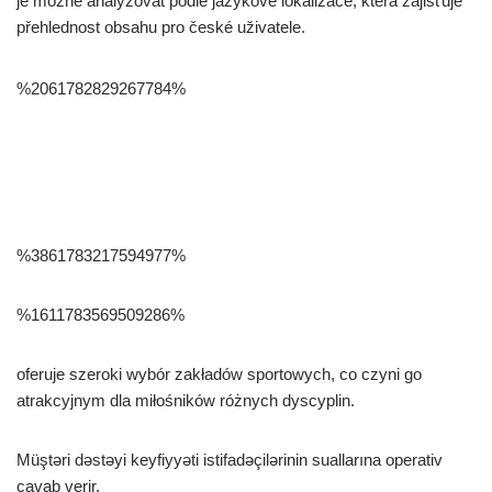
je možné analyzovat podle jazykové lokalizace, která zajišťuje
přehlednost obsahu pro české uživatele.
%2061782829267784%
%3861783217594977%
%1611783569509286%
oferuje szeroki wybór zakładów sportowych, co czyni go
atrakcyjnym dla miłośników różnych dyscyplin.
Müştəri dəstəyi keyfiyyəti istifadəçilərinin suallarına operativ
cavab verir.