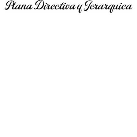
Mg. Pablo Vigo Quispe
Mg. Ercules Gilver Mostacero Zocón
DIRECTOR GENERAL
JEFE DE LA UNIDAD ACADEMICA
Mg. María Elena Castillo Bazán
Mg. Jesús David Távara Huarnizo
SECRETARIA ACADEMICA
BIENESTAR Y EMPLEABILIDAD