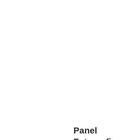
Mg. Doris Azucena Gallardo Muñoz
COORDINADORA ACADEMICA
Mg. Manuela Jesús Huaccha Escamilo
INVESTIGACIÓN
Panel