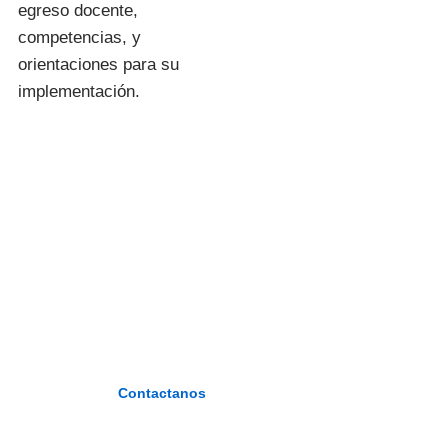
egreso docente,
competencias, y
orientaciones para su
implementación.
I.E.S.P. «FIDEL
ZÁRATE
PLASENCIA»
«Formando maestros del nuevo
milenio»
Contactanos