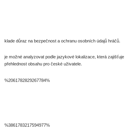
klade důraz na bezpečnost a ochranu osobních údajů hráčů.
je možné analyzovat podle jazykové lokalizace, která zajišťuje
přehlednost obsahu pro české uživatele.
%2061782829267784%
%3861783217594977%