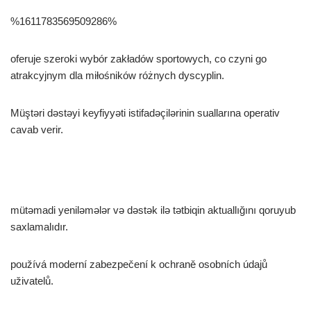
%1611783569509286%
oferuje szeroki wybór zakładów sportowych, co czyni go
atrakcyjnym dla miłośników różnych dyscyplin.
Müştəri dəstəyi keyfiyyəti istifadəçilərinin suallarına operativ
cavab verir.
mütəmadi yeniləmələr və dəstək ilə tətbiqin aktuallığını qoruyub
saxlamalıdır.
používá moderní zabezpečení k ochraně osobních údajů
uživatelů.