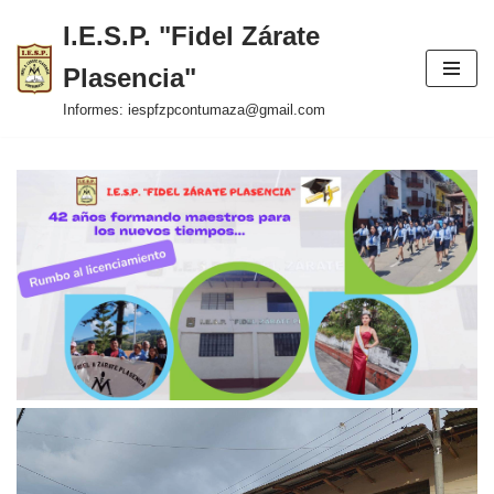
I.E.S.P. "Fidel Zárate
Saltar
Plasencia"
al
contenido
Informes: iespfzpcontumaza@gmail.com