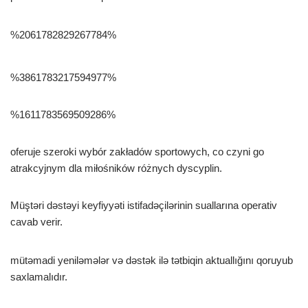
%2061782829267784%
%3861783217594977%
%1611783569509286%
oferuje szeroki wybór zakładów sportowych, co czyni go
atrakcyjnym dla miłośników różnych dyscyplin.
Müştəri dəstəyi keyfiyyəti istifadəçilərinin suallarına operativ
cavab verir.
mütəmadi yeniləmələr və dəstək ilə tətbiqin aktuallığını qoruyub
saxlamalıdır.