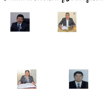
Mg. Pablo Vigo Quispe
Mg. Ercules Gilver Mostacero Zocón
DIRECTOR GENERAL
JEFE DE LA UNIDAD ACADEMICA
Mg. María Elena Castillo Bazán
Mg. Jesús David Távara Huarnizo