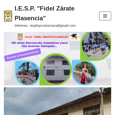
I.E.S.P. "Fidel Zárate
Saltar
Plasencia"
al
contenido
Informes: iespfzpcontumaza@gmail.com