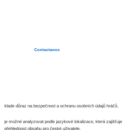
PLASENCIA»
«Formando maestros del nuevo
milenio»
Contactanos
klade důraz na bezpečnost a ochranu osobních údajů hráčů.
je možné analyzovat podle jazykové lokalizace, která zajišťuje
přehlednost obsahu pro české uživatele.