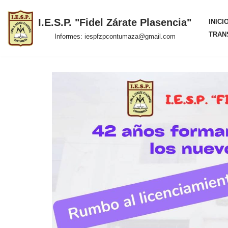
I.E.S.P. "Fidel Zárate Plasencia"
INICI
Saltar
TRAN
Informes: iespfzpcontumaza@gmail.com
al
contenido