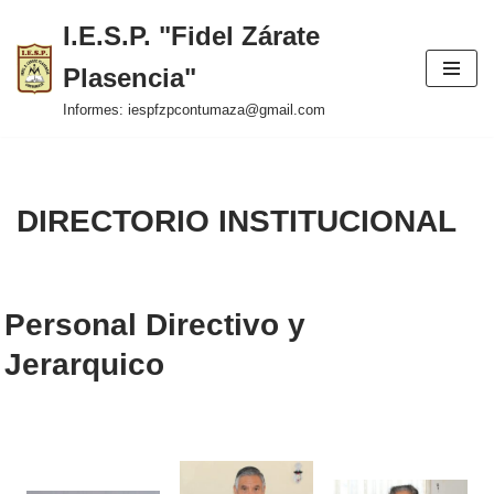
I.E.S.P. "Fidel Zárate
Saltar
Plasencia"
al
contenido
Informes: iespfzpcontumaza@gmail.com
DIRECTORIO INSTITUCIONAL
Personal Directivo y
Jerarquico